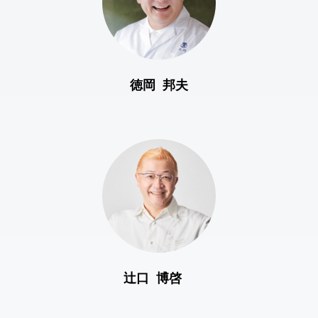
徳岡 邦夫
辻󠄀口 博啓