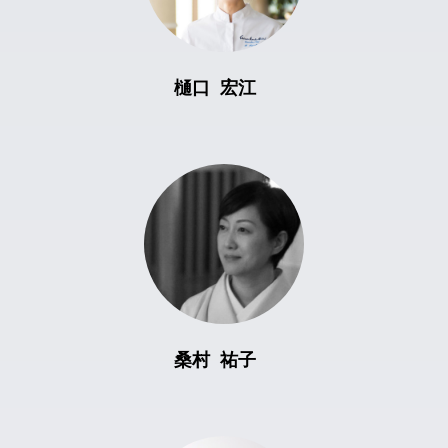
樋口 宏江
桑村 祐子